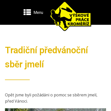
Menu
Tradiční předvánoční
sběr jmelí
Opět jsme byli požádáni o pomoc se sběrem jmelí,
před Vánoci.